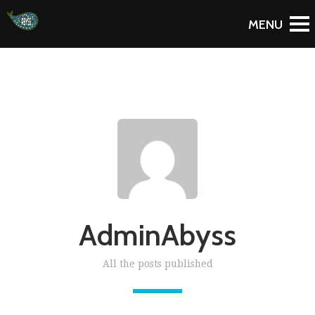
AdminAbyss
All the posts published