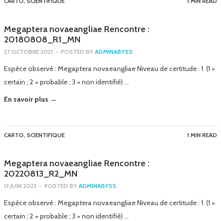
CARTO
,
SCIENTIFIQUE
1 MIN READ
Megaptera novaeangliae Rencontre :
20180808_R1_MN
27 OCTOBRE 2021
-
POSTED BY
ADMINABYSS
Espèce observé : Megaptera novaeangliae Niveau de certitude : 1 (1 =
certain ; 2 = probable ; 3 = non identifié) …
En savoir plus →
CARTO
,
SCIENTIFIQUE
1 MIN READ
Megaptera novaeangliae Rencontre :
20220813_R2_MN
13 JUIN 2023
-
POSTED BY
ADMINABYSS
Espèce observé : Megaptera novaeangliae Niveau de certitude : 1 (1 =
certain ; 2 = probable ; 3 = non identifié) …