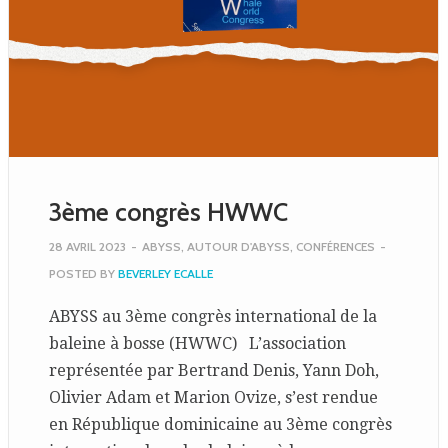
3ème congrès HWWC
28 AVRIL 2023
-
ABYSS
,
AUTOUR D'ABYSS
,
CONFÉRENCES
-
POSTED BY
BEVERLEY ECALLE
ABYSS au 3ème congrès international de la
baleine à bosse (HWWC) L’association
représentée par Bertrand Denis, Yann Doh,
Olivier Adam et Marion Ovize, s’est rendue
en République dominicaine au 3ème congrès