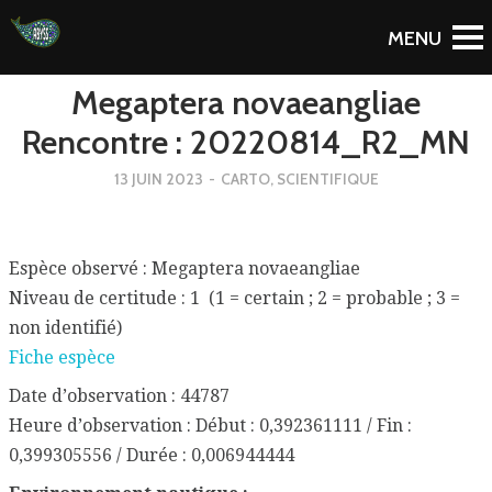
To Blog
Megaptera novaeangliae
Rencontre : 20220814_R2_MN
13 JUIN 2023
-
CARTO
,
SCIENTIFIQUE
Espèce observé : Megaptera novaeangliae
Niveau de certitude : 1 (1 = certain ; 2 = probable ; 3 =
non identifié)
Fiche espèce
Date d’observation : 44787
Heure d’observation : Début : 0,392361111 / Fin :
0,399305556 / Durée : 0,006944444