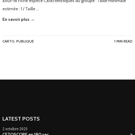
août-18 Fiche espèce Caractéristiques du groupe : Taille minimale
estimée : 1 / Taille …
En savoir plus →
CARTO
,
PUBLIQUE
1 MIN READ
LATEST POSTS
2 octobre 2023
CETOSCOPE en 180 sec