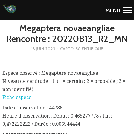
To Blog
Megaptera novaeangliae
Rencontre : 20220813_R2_MN
13 JUIN 2023
-
CARTO
,
SCIENTIFIQUE
Espèce observé : Megaptera novaeangliae
Niveau de certitude : 1 (1 = certain ; 2 = probable ; 3 =
non identifié)
Fiche espèce
Date d’observation : 44786
Heure d’observation : Début : 0,465277778 / Fin :
0,472222222 / Durée : 0,006944444