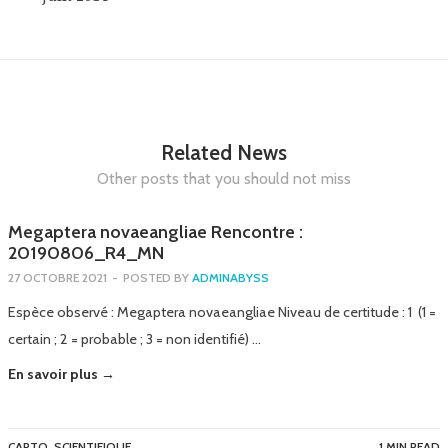
Related News
Other posts that you should not miss
Megaptera novaeangliae Rencontre :
20190806_R4_MN
27 OCTOBRE 2021
-
POSTED BY
ADMINABYSS
Espèce observé : Megaptera novaeangliae Niveau de certitude : 1 (1 =
certain ; 2 = probable ; 3 = non identifié) …
En savoir plus →
CARTO
,
SCIENTIFIQUE
1 MIN READ