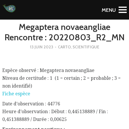
To Blog
Megaptera novaeangliae
Rencontre : 20220803_R2_MN
13 JUIN 2023
-
CARTO
,
SCIENTIFIQUE
Espèce observé : Megaptera novaeangliae
Niveau de certitude : 1 (1 = certain ; 2 = probable ; 3 =
non identifié)
Fiche espèce
Date d’observation : 44776
Heure d’observation : Début : 0,445138889 / Fin :
0,451388889 / Durée : 0,00625