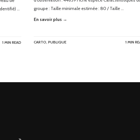
d’observation : 44659 Fiche espèce Caractéristiques d
veau de
groupe : Taille minimale estimée : 80 / Taille …
identifié) …
En savoir plus →
CARTO
,
PUBLIQUE
1 MIN R
1 MIN READ