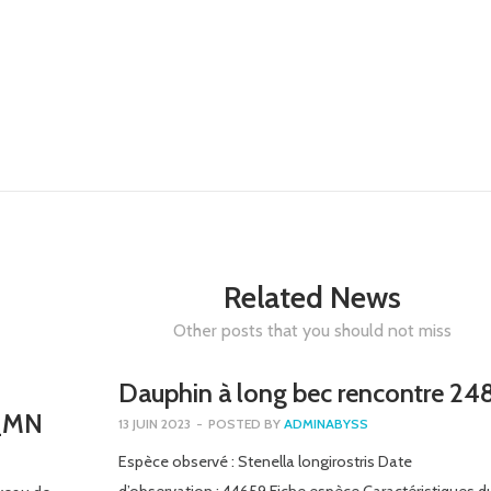
Related News
Other posts that you should not miss
Dauphin à long bec rencontre 24
2_MN
13 JUIN 2023
-
POSTED BY
ADMINABYSS
Espèce observé : Stenella longirostris Date