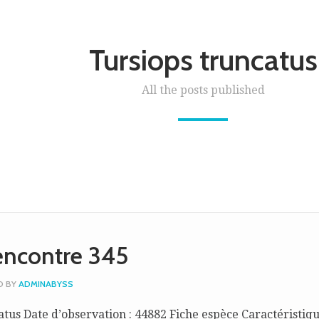
Tursiops truncatus
All the posts published
encontre 345
D BY
ADMINABYSS
atus Date d’observation : 44882 Fiche espèce Caractéristiq