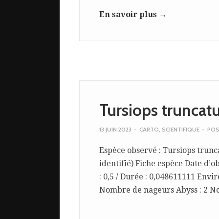
En savoir plus →
Tursiops trunca
13 JUIN 2023
-
CARTO
,
SCIENTIFIQUE
-
POS
Espèce observé : Tursiops trunca
identifié) Fiche espèce Date d’o
: 0,5 / Durée : 0,048611111 Envi
Nombre de nageurs Abyss : 2 No