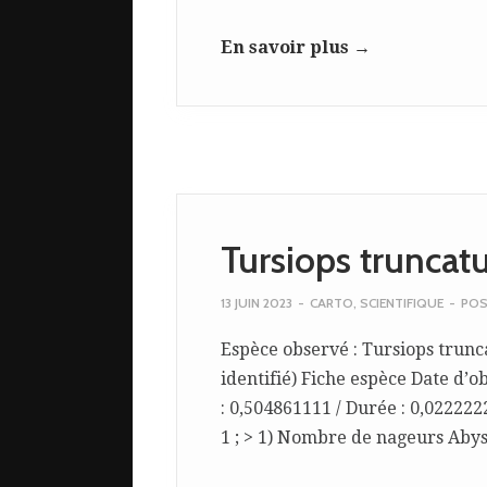
En savoir plus →
Tursiops trunca
13 JUIN 2023
-
CARTO
,
SCIENTIFIQUE
-
POS
Espèce observé : Tursiops trunca
identifié) Fiche espèce Date d’o
: 0,504861111 / Durée : 0,02222
1 ; > 1) Nombre de nageurs Abys