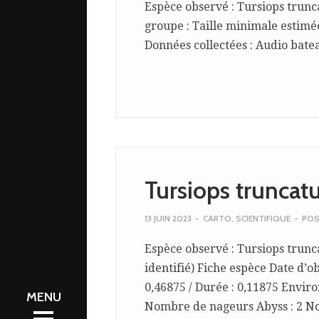
Espèce observé : Tursiops trunc
groupe : Taille minimale estimée 
Données collectées : Audio bateau
Tursiops truncat
13 JUIN 2023
-
CARTO
,
SCIENTIFIQUE
-
POS
Espèce observé : Tursiops trunca
identifié) Fiche espèce Date d’ob
0,46875 / Durée : 0,11875 Enviro
ques
Nombre de nageurs Abyss : 2 No
ques
s