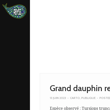
Grand dauphin r
ata.
13 JUIN 2023
-
CARTO
,
PUBLIQUE
-
POSTE
Espèce observé : Tursiops trunc