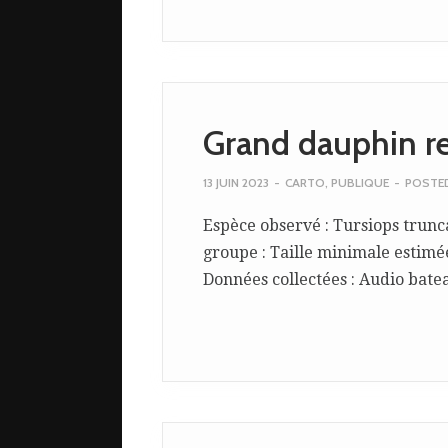
Grand dauphin r
13 JUIN 2023
-
CARTO
,
PUBLIQUE
-
POSTE
Espèce observé : Tursiops trunc
groupe : Taille minimale estimée
Données collectées : Audio bateau