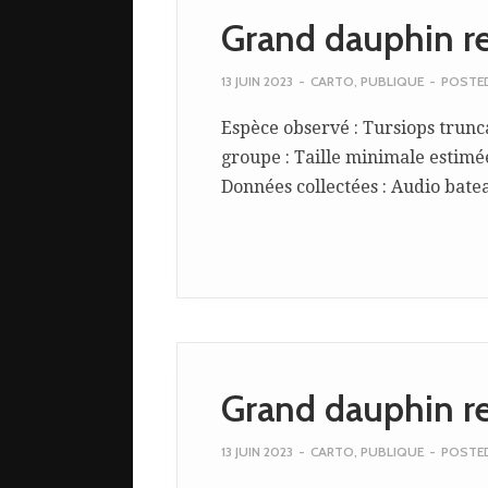
Grand dauphin r
13 JUIN 2023
-
CARTO
,
PUBLIQUE
-
POSTE
Espèce observé : Tursiops trunc
groupe : Taille minimale estimée 
Données collectées : Audio bateau
Grand dauphin r
13 JUIN 2023
-
CARTO
,
PUBLIQUE
-
POSTE