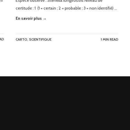
es
Espèce observé : Stenella longirostris Niveau de
certitude : 1 (1 = certain ; 2 = probable ; 3 = non identifié) …
En savoir plus →
EAD
CARTO
,
SCIENTIFIQUE
1 MIN READ