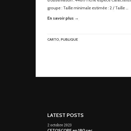
d’observation : 44817 Fiche espèce Caractéris
groupe : Taille minimale estimée : 2 / Taille …
En savoir plus →
CARTO
,
PUBLIQUE
LATEST POSTS
2 octobre 2023
CETOSCOPE en 180 sec