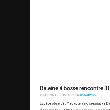
Baleine à bosse rencontre 3
13 JUIN 2023
-
POSTED BY
ADMINABYSS
Espèce observé : Megaptera novaeangliae D