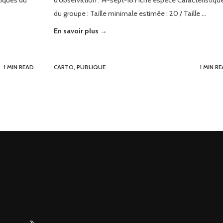
tiques du
d’observation : 14-sept-18 Fiche espèce Caractéristiqu
du groupe : Taille minimale estimée : 20 / Taille …
En savoir plus →
1 MIN READ
CARTO
,
PUBLIQUE
1 MIN R