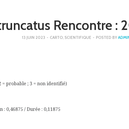
 truncatus Rencontre :
13 JUIN 2023
-
CARTO
,
SCIENTIFIQUE
-
POSTED BY
ADMI
2 = probable ; 3 = non identifié)
n : 0,46875 / Durée : 0,11875