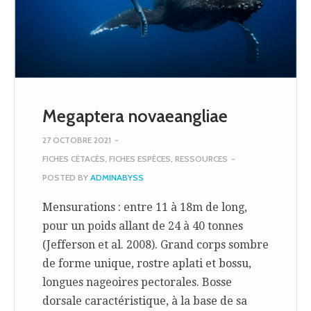
Megaptera novaeangliae
27 OCTOBRE 2021
-
FICHES CÉTACÉS
,
FICHES ESPÈCES
,
RESSOURCES
-
POSTED BY
ADMINABYSS
Mensurations : entre 11 à 18m de long,
pour un poids allant de 24 à 40 tonnes
(Jefferson et al. 2008). Grand corps sombre
de forme unique, rostre aplati et bossu,
longues nageoires pectorales. Bosse
dorsale caractéristique, à la base de sa