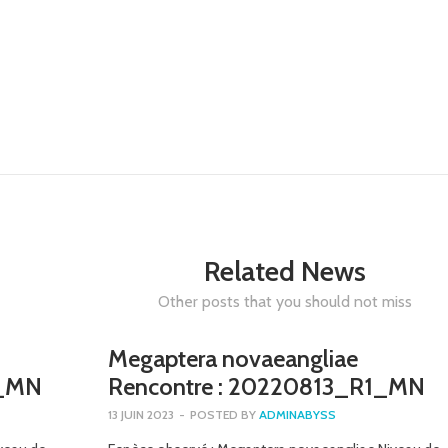
Related News
Other posts that you should not miss
Megaptera novaeangliae
4_MN
Rencontre : 20220813_R1_MN
13 JUIN 2023
-
POSTED BY
ADMINABYSS