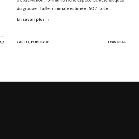
d’observation : 15-mai-18 Fiche espèce Caractéristiques
du groupe : Taille minimale estimée : 50 / Taille …
 …
En savoir plus →
CARTO
,
PUBLIQUE
1 MIN READ
EAD