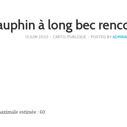
uphin à long bec renc
13 JUIN 2023
-
CARTO
,
PUBLIQUE
-
POSTED BY
ADMINA
maximale estimée : 60