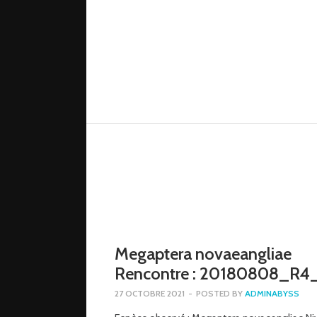
Megaptera novaeangliae
Rencontre : 20180808_R
27 OCTOBRE 2021
-
POSTED BY
ADMINABYSS