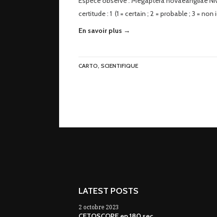
Espèce observé : Megaptera novaeangliae Ni
certitude : 1 (1 = certain ; 2 = probable ; 3 = non 
En savoir plus →
CARTO
,
SCIENTIFIQUE
LATEST POSTS
2 octobre 2023
CETOSCOPE en 180 sec