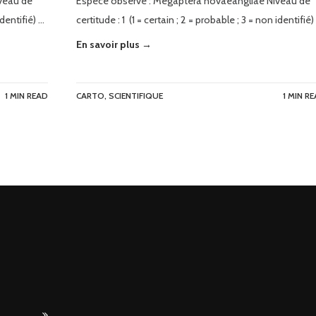
veau de
Espèce observé : Megaptera novaeangliae Niveau de
identifié) …
certitude : 1 (1 = certain ; 2 = probable ; 3 = non identifié)
En savoir plus →
1 MIN READ
CARTO
,
SCIENTIFIQUE
1 MIN R