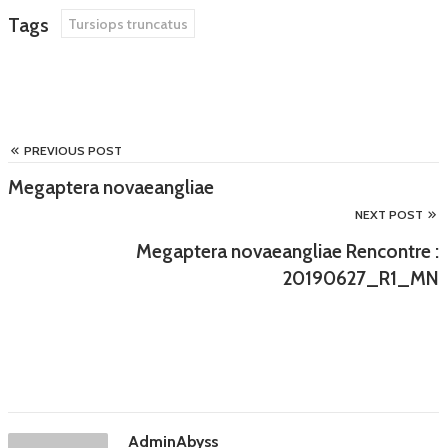
Tags
Tursiops truncatus
PREVIOUS POST
Megaptera novaeangliae
NEXT POST
Megaptera novaeangliae Rencontre :
20190627_R1_MN
AdminAbyss