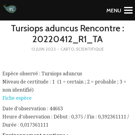
To Blog
Tursiops aduncus Rencontre :
20220412_R1_TA
13 JUIN 2023
-
CARTO
,
SCIENTIFIQUE
Espèce observé : Tursiops aduncus
Niveau de certitude : 1 (1 = certain ; 2 = probable ; 3 =
non identifié)
Fiche espèce
Date d’observation : 44663
Heure d’observation : Début : 0,375 / Fin : 0,392361111 /
Durée : 0,017361111