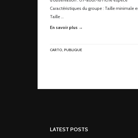
d’observation : 07-août-18 Fiche espèce
Caractéristiques du groupe : Taille minimale es
Taille …
En savoir plus →
CARTO
,
PUBLIQUE
LATEST POSTS