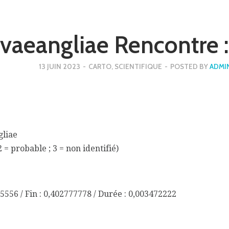
ovaeangliae Rencontr
13 JUIN 2023
-
CARTO
,
SCIENTIFIQUE
-
POSTED BY
ADMI
gliae
2 = probable ; 3 = non identifié)
5556 / Fin : 0,402777778 / Durée : 0,003472222