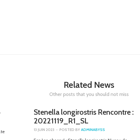
Related News
Other posts that you should not miss
5
Stenella longirostris Rencontre :
20221119_R1_SL
13 JUIN 2023
-
POSTED BY
ADMINABYSS
ate