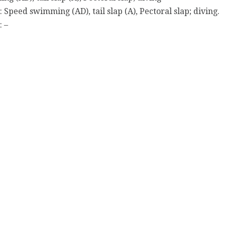
Speed swimming (AD), tail slap (A), Pectoral slap; diving.
: –