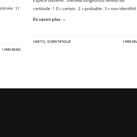
Espèce observé : Stenella longirostris Niveau de
timée : 1 /
certitude : 1 (1 = certain ; 2 = probable ; 3 = non identifié)
En savoir plus →
CARTO
,
SCIENTIFIQUE
1 MIN R
1 MIN READ