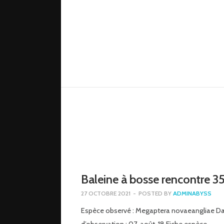
Baleine à bosse rencontre 3
27 OCTOBRE 2021
-
POSTED BY
ADMINABYSS
Espèce observé : Megaptera novaeangliae D