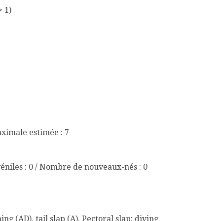
> 1)
aximale estimée : 7
éniles : 0 / Nombre de nouveaux-nés : 0
 (AD), tail slap (A), Pectoral slap; diving