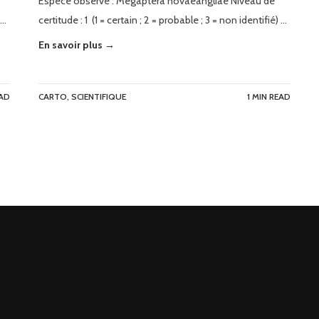
Espèce observé : Megaptera novaeangliae Niveau de
 …
certitude : 1 (1 = certain ; 2 = probable ; 3 = non identifié) …
En savoir plus →
EAD
CARTO
,
SCIENTIFIQUE
1 MIN READ