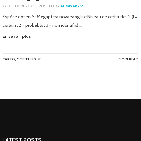
27 OCTOBRE 2021
-
POSTED BY
ADMINABYSS
Espèce observé : Megaptera novaeangliae Niveau de certitude : 1 (1 =
certain ; 2 = probable ; 3 = non identifié) …
En savoir plus →
CARTO
,
SCIENTIFIQUE
1 MIN READ
LATEST POSTS