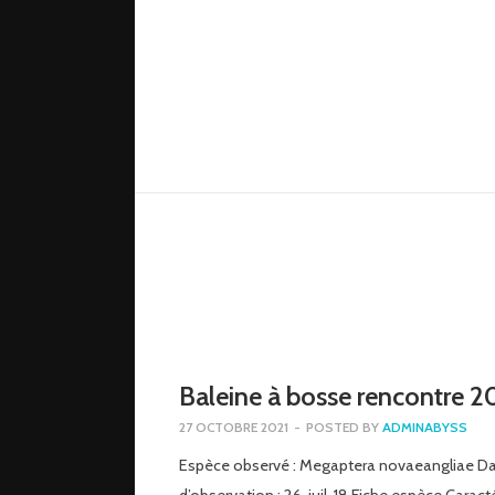
Baleine à bosse rencontre 2
27 OCTOBRE 2021
-
POSTED BY
ADMINABYSS
Espèce observé : Megaptera novaeangliae D