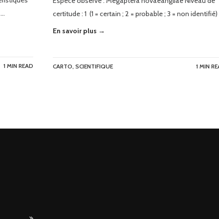
éristiques
Espèce observé : Megaptera novaeangliae Niveau de
 …
certitude : 1 (1 = certain ; 2 = probable ; 3 = non identifié)
En savoir plus →
1 MIN READ
CARTO
,
SCIENTIFIQUE
1 MIN R