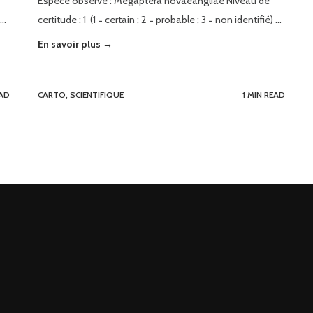
Espèce observé : Megaptera novaeangliae Niveau de
 …
certitude : 1 (1 = certain ; 2 = probable ; 3 = non identifié) …
En savoir plus →
EAD
CARTO
,
SCIENTIFIQUE
1 MIN READ