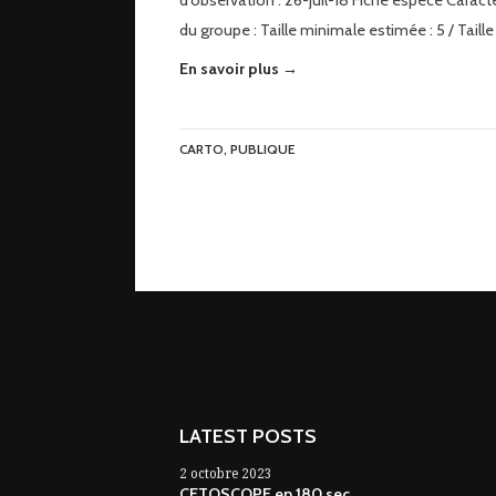
d’observation : 26-juil-18 Fiche espèce Caract
du groupe : Taille minimale estimée : 5 / Taille
En savoir plus →
CARTO
,
PUBLIQUE
LATEST POSTS
2 octobre 2023
CETOSCOPE en 180 sec