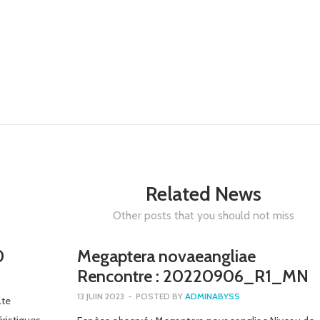
Related News
Other posts that you should not miss
0
Megaptera novaeangliae
Rencontre : 20220906_R1_MN
13 JUIN 2023
-
POSTED BY
ADMINABYSS
ate