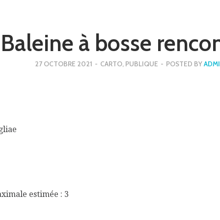
Baleine à bosse rencon
27 OCTOBRE 2021
-
CARTO
,
PUBLIQUE
-
POSTED BY
ADM
gliae
aximale estimée : 3