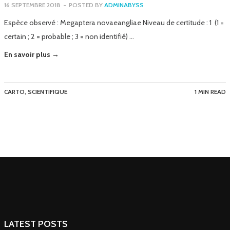
16 SEPTEMBRE 2018
-
POSTED BY
ADMINABYSS
Espèce observé : Megaptera novaeangliae Niveau de certitude : 1 (1 =
certain ; 2 = probable ; 3 = non identifié) …
En savoir plus →
CARTO
,
SCIENTIFIQUE
1 MIN READ
LATEST POSTS