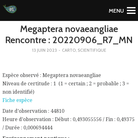
To Blog
Megaptera novaeangliae
Rencontre : 20220906_R7_MN
13 JUIN 2023
-
CARTO
,
SCIENTIFIQUE
Espèce observé : Megaptera novaeangliae
Niveau de certitude : 1 (1 = certain ; 2 = probable ; 3 =
non identifié)
Fiche espèce
Date d’observation : 44810
Heure d’observation : Début : 0,493055556 / Fin : 0,49375
/ Durée : 0,000694444