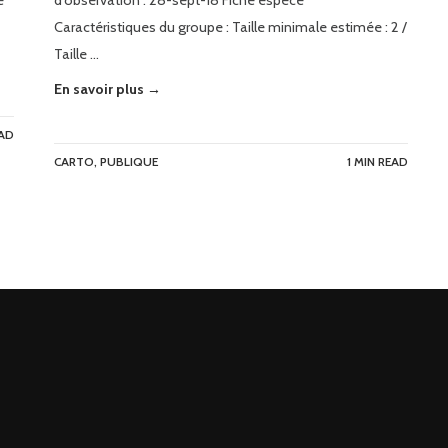
e
d’observation : 28-sept-18 Fiche espèce
Caractéristiques du groupe : Taille minimale estimée : 2 /
Taille …
En savoir plus →
EAD
CARTO
,
PUBLIQUE
1 MIN READ