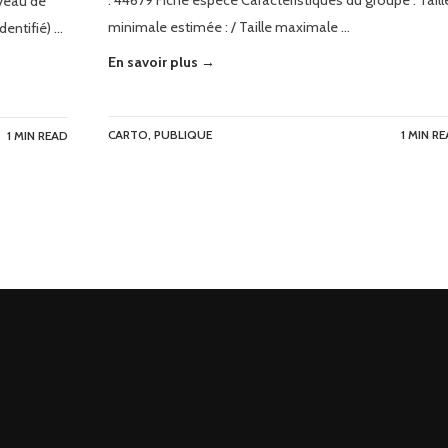
: 44679 Fiche espèce Caractéristiques du groupe : Taill
veau de
minimale estimée : / Taille maximale …
identifié) …
En savoir plus →
CARTO
,
PUBLIQUE
1 MIN R
1 MIN READ