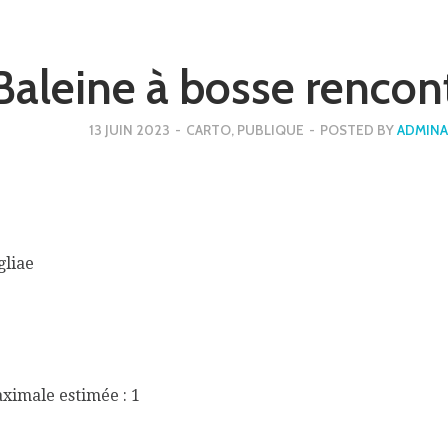
Baleine à bosse rencon
13 JUIN 2023
-
CARTO
,
PUBLIQUE
-
POSTED BY
ADMINA
gliae
aximale estimée : 1