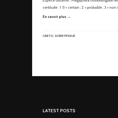
Espèce observé : Megaptera novaeangliae Ni
certitude : 1 (1 = certain ; 2 = probable ; 3 = non 
En savoir plus →
CARTO
,
SCIENTIFIQUE
LATEST POSTS