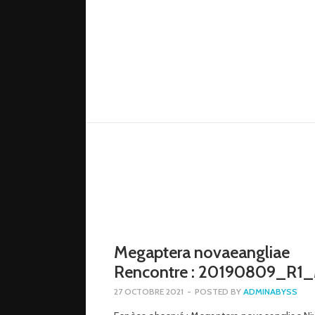
Megaptera novaeangliae
Rencontre : 20190809_R1
27 OCTOBRE 2021
-
POSTED BY
ADMINABYSS