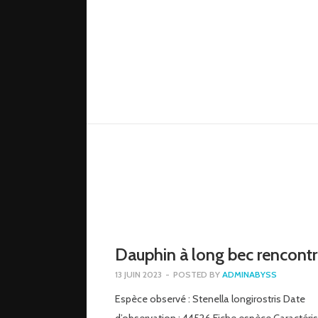
Dauphin à long bec rencont
13 JUIN 2023
-
POSTED BY
ADMINABYSS
Espèce observé : Stenella longirostris Date