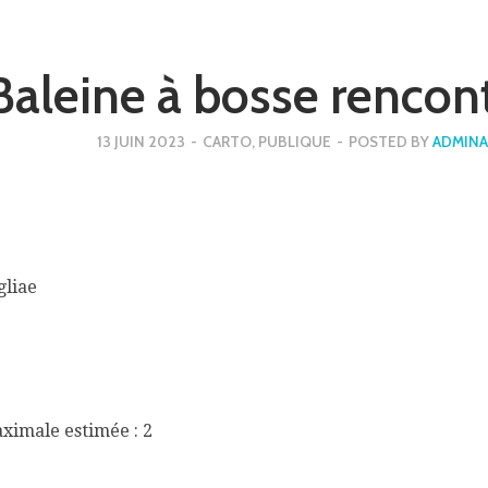
Baleine à bosse rencon
13 JUIN 2023
-
CARTO
,
PUBLIQUE
-
POSTED BY
ADMINA
gliae
aximale estimée : 2