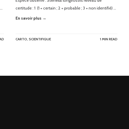
Espèce observé : Stenella longirostris Niveau de
 …
certitude : 1 (1 = certain ; 2 = probable ; 3 = non identifié) …
En savoir plus →
EAD
CARTO
,
SCIENTIFIQUE
1 MIN READ