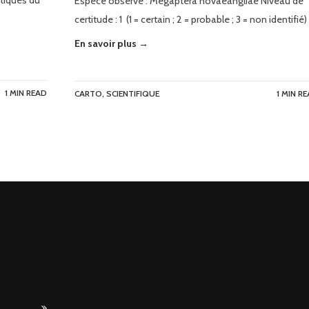
stiques du
Espèce observé : Megaptera novaeangliae Niveau de
…
certitude : 1 (1 = certain ; 2 = probable ; 3 = non identifié)
En savoir plus →
1 MIN READ
CARTO
,
SCIENTIFIQUE
1 MIN R