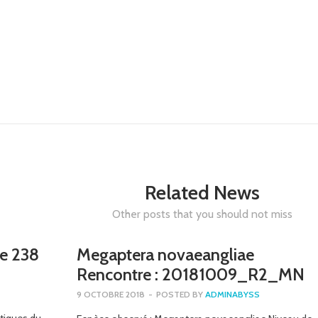
Related News
Other posts that you should not miss
re 238
Megaptera novaeangliae
Rencontre : 20181009_R2_MN
9 OCTOBRE 2018
-
POSTED BY
ADMINABYSS