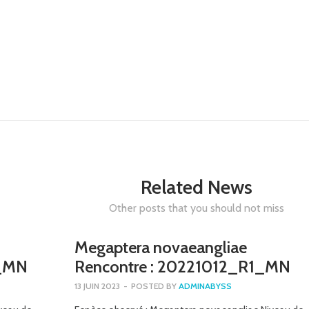
Related News
Other posts that you should not miss
Megaptera novaeangliae
6_MN
Rencontre : 20221012_R1_MN
13 JUIN 2023
-
POSTED BY
ADMINABYSS