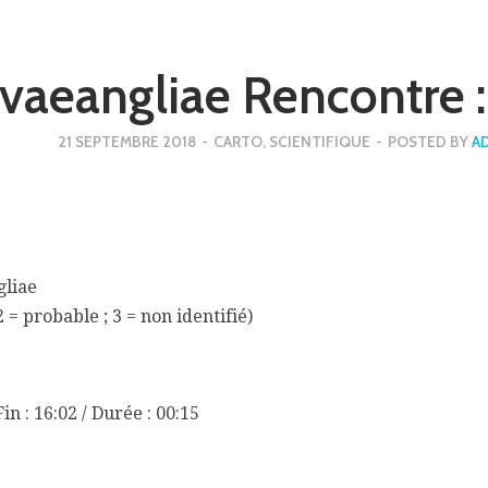
vaeangliae Rencontr
21 SEPTEMBRE 2018
-
CARTO
,
SCIENTIFIQUE
-
POSTED BY
A
gliae
2 = probable ; 3 = non identifié)
in : 16:02 / Durée : 00:15