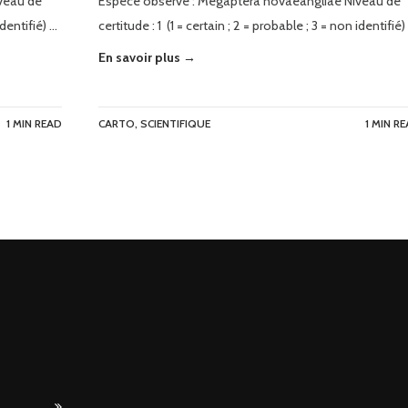
veau de
Espèce observé : Megaptera novaeangliae Niveau de
identifié) …
certitude : 1 (1 = certain ; 2 = probable ; 3 = non identifié)
En savoir plus →
1 MIN READ
CARTO
,
SCIENTIFIQUE
1 MIN R