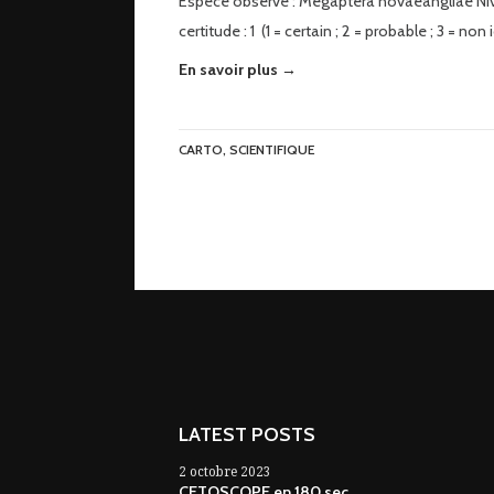
Espèce observé : Megaptera novaeangliae Ni
certitude : 1 (1 = certain ; 2 = probable ; 3 = non 
En savoir plus →
CARTO
,
SCIENTIFIQUE
LATEST POSTS
2 octobre 2023
CETOSCOPE en 180 sec