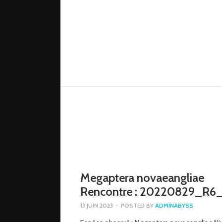
Megaptera novaeangliae
Rencontre : 20220829_R
13 JUIN 2023
-
POSTED BY
ADMINABYSS