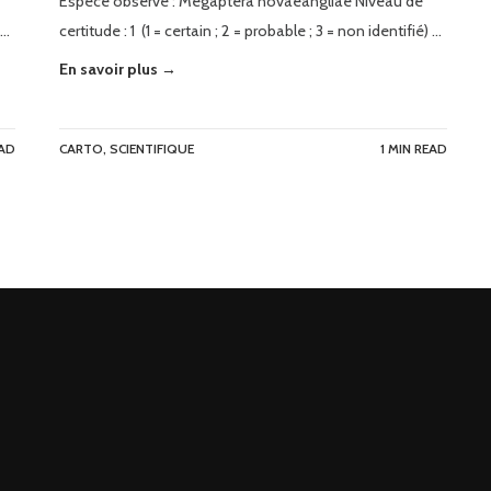
Espèce observé : Megaptera novaeangliae Niveau de
 …
certitude : 1 (1 = certain ; 2 = probable ; 3 = non identifié) …
En savoir plus →
EAD
CARTO
,
SCIENTIFIQUE
1 MIN READ