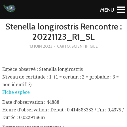
To Blog
Stenella longirostris Rencontre :
20221123_R1_SL
13 JUIN 2023
-
CARTO
,
SCIENTIFIQUE
Espèce observé : Stenella longirostris
Niveau de certitude : 1 (1 = certain ; 2 = probable ; 3 =
non identifié)
Fiche espèce
Date d’observation : 44888
Heure d’observation : Début : 0,414583333 / Fin : 0,4375 /
Durée : 0,022916667