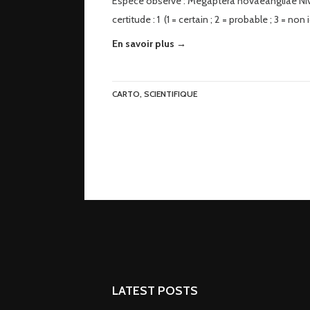
Espèce observé : Megaptera novaeangliae Ni
certitude : 1 (1 = certain ; 2 = probable ; 3 = non 
En savoir plus →
CARTO
,
SCIENTIFIQUE
LATEST POSTS