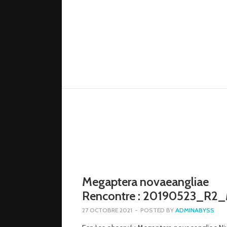
Megaptera novaeangliae
Rencontre : 20190523_R2
27 OCTOBRE 2021
-
POSTED BY
ADMINABYSS