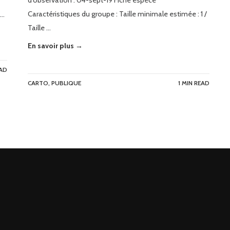
d’observation : 04-sept-19 Fiche espèce
Caractéristiques du groupe : Taille minimale estimée : 1 /
 …
Taille …
En savoir plus →
EAD
CARTO
,
PUBLIQUE
1 MIN READ