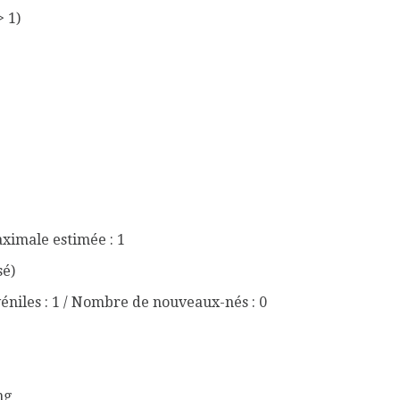
> 1)
aximale estimée : 1
sé)
éniles : 1 / Nombre de nouveaux-nés : 0
ng