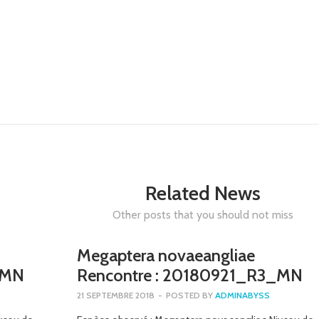
Related News
Other posts that you should not miss
Megaptera novaeangliae
_MN
Rencontre : 20180921_R3_MN
21 SEPTEMBRE 2018
-
POSTED BY
ADMINABYSS