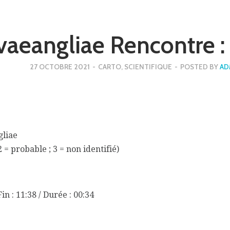
vaeangliae Rencontr
27 OCTOBRE 2021
-
CARTO
,
SCIENTIFIQUE
-
POSTED BY
AD
gliae
2 = probable ; 3 = non identifié)
in : 11:38 / Durée : 00:34