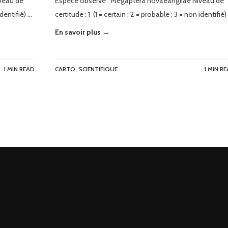
veau de
Espèce observé : Megaptera novaeangliae Niveau de
identifié) …
certitude : 1 (1 = certain ; 2 = probable ; 3 = non identifié)
En savoir plus →
1 MIN READ
CARTO
,
SCIENTIFIQUE
1 MIN R