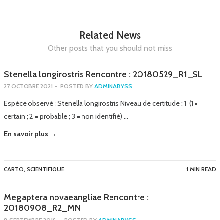
Related News
Other posts that you should not miss
Stenella longirostris Rencontre : 20180529_R1_SL
27 OCTOBRE 2021
-
POSTED BY
ADMINABYSS
Espèce observé : Stenella longirostris Niveau de certitude : 1 (1 =
certain ; 2 = probable ; 3 = non identifié) …
En savoir plus →
CARTO
,
SCIENTIFIQUE
1 MIN READ
Megaptera novaeangliae Rencontre :
20180908_R2_MN
8 SEPTEMBRE 2018
-
POSTED BY
ADMINABYSS