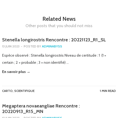
Related News
Other posts that you should not miss
Stenella longirostris Rencontre : 20221123_R1_SL
13 JUIN 2023
-
POSTED BY
ADMINABYSS
Espèce observé : Stenella longirostris Niveau de certitude : 1 (1 =
certain ; 2 = probable ; 3 = non identifié) …
En savoir plus →
CARTO
,
SCIENTIFIQUE
1 MIN READ
Megaptera novaeangliae Rencontre :
20220913_R15_MN
13 JUIN 2023
-
POSTED BY
ADMINABYSS