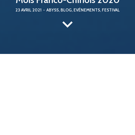
23 AVRIL 2021
-
ABYSS
,
BLOG
,
EVÉNEMENTS
,
FESTIVAL
~Mois Franco-
Chinois 2020~
A l’occasion du mois Franco-Chinois 2020 sur la
protection de la biodiversité, l’association ABYSS a eu
l’opportunité de présenter ces actions au cours d’une