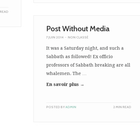
 READ
Post Without Media
7 JUIN 2014
-
NON CLASSÉ
It was a Saturday night, and such a
Sabbath as followed! Ex officio
professors of Sabbath breaking are all
whalemen. The …
En savoir plus →
POSTED BY
ADMIN
2 MIN READ