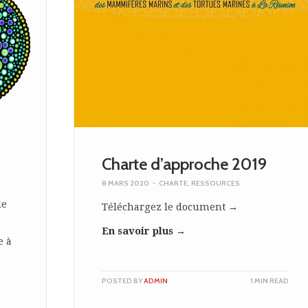
Charte d’approche 2019
8 MARS 2020
-
CHARTE
,
RESSOURCES
le
Téléchargez le document →
En savoir plus →
e à
POSTED BY
ADMIN
1 MIN READ