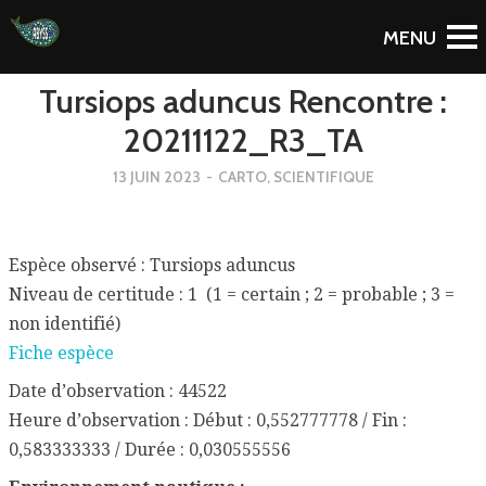
To Blog
Tursiops aduncus Rencontre :
20211122_R3_TA
13 JUIN 2023
-
CARTO
,
SCIENTIFIQUE
Espèce observé : Tursiops aduncus
Niveau de certitude : 1 (1 = certain ; 2 = probable ; 3 =
non identifié)
Fiche espèce
Date d’observation : 44522
Heure d’observation : Début : 0,552777778 / Fin :
0,583333333 / Durée : 0,030555556