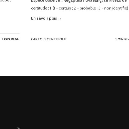
roupe :
Espèce observé : Megaptera novaeangliae Niveau de
certitude : 1 (1 = certain ; 2 = probable ; 3 = non identifié)
En savoir plus →
1 MIN READ
CARTO
,
SCIENTIFIQUE
1 MIN R