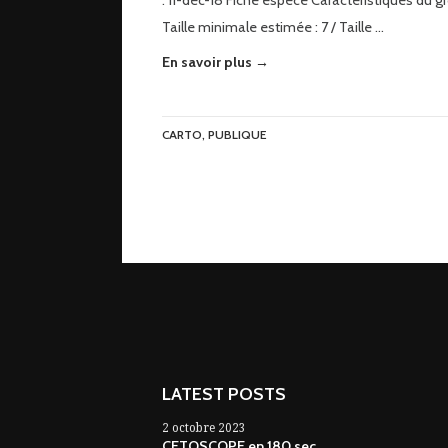
: 11-déc-18 Fiche espèce Caractéristiques du g
Taille minimale estimée : 7 / Taille …
En savoir plus →
CARTO
,
PUBLIQUE
LATEST POSTS
2 octobre 2023
CETOSCOPE en 180 sec