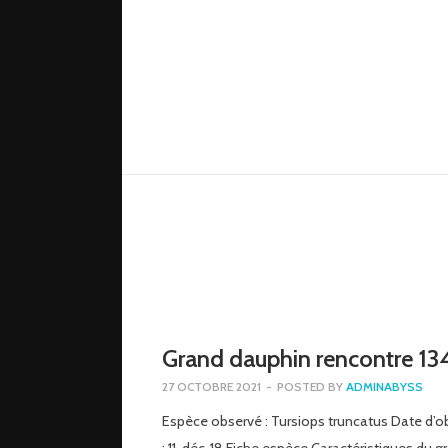
Grand dauphin rencontre 13
27 OCTOBRE 2021
-
POSTED BY
ADMINABYSS
Espèce observé : Tursiops truncatus Date d’o