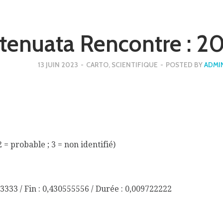
attenuata Rencontre 
13 JUIN 2023
-
CARTO
,
SCIENTIFIQUE
-
POSTED BY
ADMI
2 = probable ; 3 = non identifié)
3333 / Fin : 0,430555556 / Durée : 0,009722222