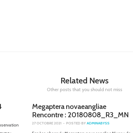
Related News
Other posts that you should not miss
4
Megaptera novaeangliae
Rencontre : 20180808_R3_MN
27 OCTOBRE 2021
-
POSTED BY
ADMINABYSS
bservation