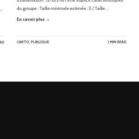
d’observation : 12-oct-18 Fiche espèce Caractéristiques
du groupe : Taille minimale estimée : 2 / Taille …
 …
En savoir plus →
CARTO
,
PUBLIQUE
1 MIN READ
EAD