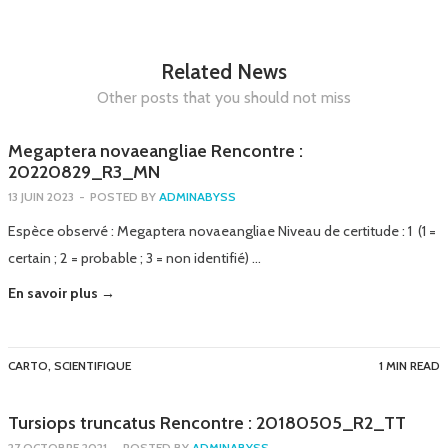
Related News
Other posts that you should not miss
Megaptera novaeangliae Rencontre :
20220829_R3_MN
13 JUIN 2023
-
POSTED BY
ADMINABYSS
Espèce observé : Megaptera novaeangliae Niveau de certitude : 1 (1 =
certain ; 2 = probable ; 3 = non identifié) …
En savoir plus →
CARTO
,
SCIENTIFIQUE
1 MIN READ
Tursiops truncatus Rencontre : 20180505_R2_TT
27 OCTOBRE 2021
-
POSTED BY
ADMINABYSS