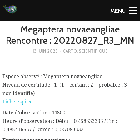
To Blog
Megaptera novaeangliae
Rencontre : 20220827_R3_MN
13 JUIN 2023
-
CARTO
,
SCIENTIFIQUE
Espèce observé : Megaptera novaeangliae
Niveau de certitude : 1 (1 = certain ; 2 = probable ; 3 =
non identifié)
Fiche espèce
Date d’observation : 44800
Heure d’observation : Début : 0,458333333 / Fin :
0,485416667 / Durée : 0,027083333