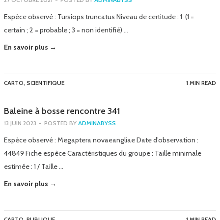
Espèce observé : Tursiops truncatus Niveau de certitude : 1 (1 =
certain ; 2 = probable ; 3 = non identifié) …
En savoir plus →
CARTO
,
SCIENTIFIQUE
1 MIN READ
Baleine à bosse rencontre 341
13 JUIN 2023
-
POSTED BY
ADMINABYSS
Espèce observé : Megaptera novaeangliae Date d’observation :
44849 Fiche espèce Caractéristiques du groupe : Taille minimale
estimée : 1 / Taille …
En savoir plus →
CARTO
,
PUBLIQUE
1 MIN READ