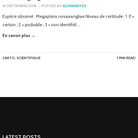
16 SEPTEMBRE 2018
-
POSTED BY
ADMINABYSS
Espèce observé : Megaptera novaeangliae Niveau de certitude : 1 (1 =
certain ; 2 = probable ; 3 = non identifié) …
En savoir plus →
CARTO
,
SCIENTIFIQUE
1 MIN READ
LATEST POSTS