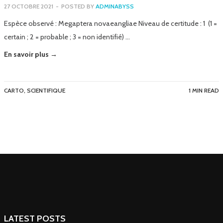
27 OCTOBRE 2021
-
POSTED BY
ADMINABYSS
Espèce observé : Megaptera novaeangliae Niveau de certitude : 1 (1 =
certain ; 2 = probable ; 3 = non identifié) …
En savoir plus →
CARTO
,
SCIENTIFIQUE
1 MIN READ
LATEST POSTS