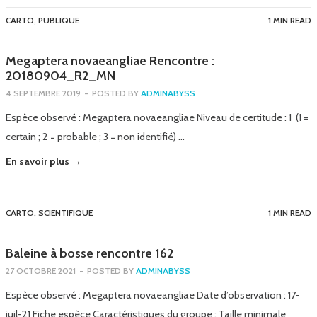
CARTO
,
PUBLIQUE
1 MIN READ
Megaptera novaeangliae Rencontre :
20180904_R2_MN
4 SEPTEMBRE 2019
-
POSTED BY
ADMINABYSS
Espèce observé : Megaptera novaeangliae Niveau de certitude : 1 (1 =
certain ; 2 = probable ; 3 = non identifié) …
En savoir plus →
CARTO
,
SCIENTIFIQUE
1 MIN READ
Baleine à bosse rencontre 162
27 OCTOBRE 2021
-
POSTED BY
ADMINABYSS
Espèce observé : Megaptera novaeangliae Date d’observation : 17-
juil-21 Fiche espèce Caractéristiques du groupe : Taille minimale