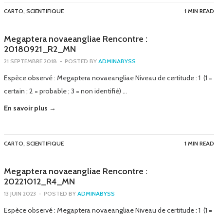
CARTO
,
SCIENTIFIQUE
1 MIN READ
Megaptera novaeangliae Rencontre :
20180921_R2_MN
21 SEPTEMBRE 2018
-
POSTED BY
ADMINABYSS
Espèce observé : Megaptera novaeangliae Niveau de certitude : 1 (1 =
certain ; 2 = probable ; 3 = non identifié) …
En savoir plus →
CARTO
,
SCIENTIFIQUE
1 MIN READ
Megaptera novaeangliae Rencontre :
20221012_R4_MN
13 JUIN 2023
-
POSTED BY
ADMINABYSS
Espèce observé : Megaptera novaeangliae Niveau de certitude : 1 (1 =