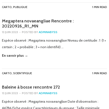
CARTO
,
PUBLIQUE
1 MIN READ
Megaptera novaeangliae Rencontre :
20220926_R1_MN
13 JUIN 2023
-
POSTED BY
ADMINABYSS
Espèce observé : Megaptera novaeangliae Niveau de certitude : 1 (1 =
certain ; 2 = probable ; 3 = non identifié) …
En savoir plus →
CARTO
,
SCIENTIFIQUE
1 MIN READ
Baleine à bosse rencontre 272
13 JUIN 2023
-
POSTED BY
ADMINABYSS
Espèce observé : Megaptera novaeangliae Date d’observation :
44786 Fiche espèce Caractéristiques du groupe : Taille minimale