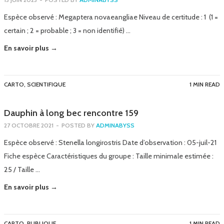
Espèce observé : Megaptera novaeangliae Niveau de certitude : 1 (1 =
certain ; 2 = probable ; 3 = non identifié) …
En savoir plus →
CARTO
,
SCIENTIFIQUE
1 MIN READ
Dauphin à long bec rencontre 159
27 OCTOBRE 2021
-
POSTED BY
ADMINABYSS
Espèce observé : Stenella longirostris Date d’observation : 05-juil-21
Fiche espèce Caractéristiques du groupe : Taille minimale estimée :
25 / Taille …
En savoir plus →
CARTO
,
PUBLIQUE
1 MIN READ