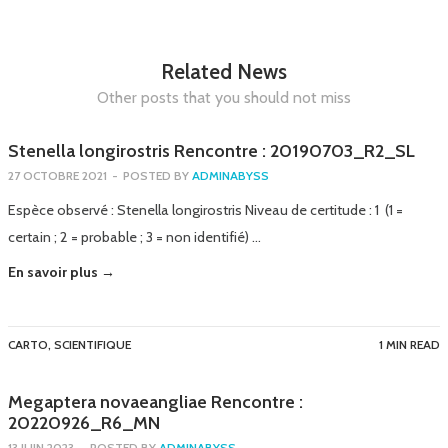
Related News
Other posts that you should not miss
Stenella longirostris Rencontre : 20190703_R2_SL
27 OCTOBRE 2021
-
POSTED BY
ADMINABYSS
Espèce observé : Stenella longirostris Niveau de certitude : 1 (1 =
certain ; 2 = probable ; 3 = non identifié) …
En savoir plus →
CARTO
,
SCIENTIFIQUE
1 MIN READ
Megaptera novaeangliae Rencontre :
20220926_R6_MN
13 JUIN 2023
-
POSTED BY
ADMINABYSS