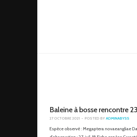
Baleine à bosse rencontre 2
27 OCTOBRE 2021
-
POSTED BY
ADMINABYSS
Espèce observé : Megaptera novaeangliae D