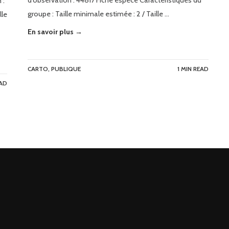
d’observation : 44817 Fiche espèce Caractéristiques du
 :
groupe : Taille minimale estimée : 2 / Taille …
lle
En savoir plus →
CARTO
,
PUBLIQUE
1 MIN READ
EAD