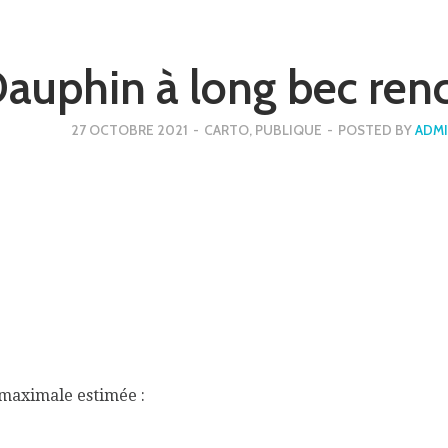
auphin à long bec ren
27 OCTOBRE 2021
-
CARTO
,
PUBLIQUE
-
POSTED BY
ADM
e maximale estimée :