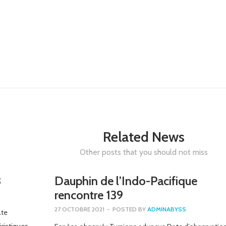
Related News
Other posts that you should not miss
3
Dauphin de l’Indo-Pacifique
rencontre 139
27 OCTOBRE 2021
-
POSTED BY
ADMINABYSS
ate