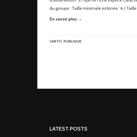
d’observation : 27-juil-18 Fiche espèce Caract
du groupe : Taille minimale estimée : 6 / Taille
En savoir plus →
CARTO
,
PUBLIQUE
LATEST POSTS