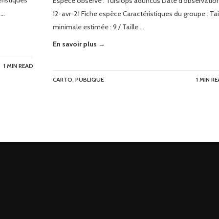
éristiques
Espèce observé : Tursiops aduncus Date d’observation
 …
12-avr-21 Fiche espèce Caractéristiques du groupe : Tai
minimale estimée : 9 / Taille …
En savoir plus →
1 MIN READ
CARTO
,
PUBLIQUE
1 MIN R