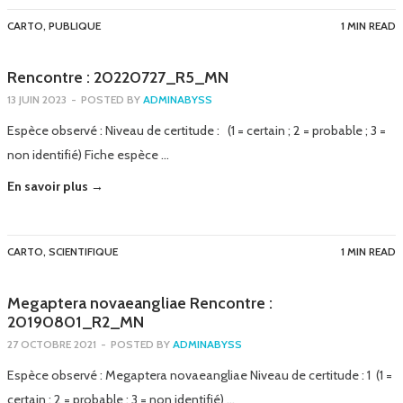
CARTO
,
PUBLIQUE
1 MIN READ
Rencontre : 20220727_R5_MN
13 JUIN 2023
-
POSTED BY
ADMINABYSS
Espèce observé : Niveau de certitude : (1 = certain ; 2 = probable ; 3 =
non identifié) Fiche espèce …
En savoir plus →
CARTO
,
SCIENTIFIQUE
1 MIN READ
Megaptera novaeangliae Rencontre :
20190801_R2_MN
27 OCTOBRE 2021
-
POSTED BY
ADMINABYSS
Espèce observé : Megaptera novaeangliae Niveau de certitude : 1 (1 =
certain ; 2 = probable ; 3 = non identifié) …