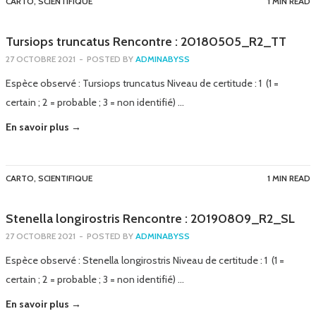
CARTO
,
SCIENTIFIQUE
1 MIN READ
Tursiops truncatus Rencontre : 20180505_R2_TT
27 OCTOBRE 2021
-
POSTED BY
ADMINABYSS
Espèce observé : Tursiops truncatus Niveau de certitude : 1 (1 =
certain ; 2 = probable ; 3 = non identifié) …
En savoir plus →
CARTO
,
SCIENTIFIQUE
1 MIN READ
Stenella longirostris Rencontre : 20190809_R2_SL
27 OCTOBRE 2021
-
POSTED BY
ADMINABYSS
Espèce observé : Stenella longirostris Niveau de certitude : 1 (1 =
certain ; 2 = probable ; 3 = non identifié) …
En savoir plus →