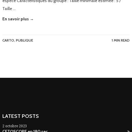
espèce Caractéristiques du groupe : Taille minimale estimée : 5 /
Taille …
En savoir plus →
CARTO
,
PUBLIQUE
1 MIN READ
LATEST POSTS
2 octobre 2023
CETOSCOPE en 180 sec