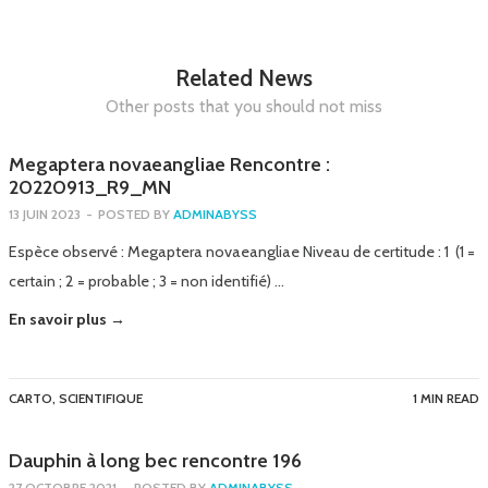
Related News
Other posts that you should not miss
Megaptera novaeangliae Rencontre :
20220913_R9_MN
13 JUIN 2023
-
POSTED BY
ADMINABYSS
Espèce observé : Megaptera novaeangliae Niveau de certitude : 1 (1 =
certain ; 2 = probable ; 3 = non identifié) …
En savoir plus →
CARTO
,
SCIENTIFIQUE
1 MIN READ
Dauphin à long bec rencontre 196
27 OCTOBRE 2021
-
POSTED BY
ADMINABYSS