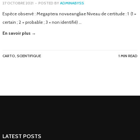
27 OCTOBRE 2021
-
POSTED BY
ADMINABYSS
Espèce observé : Megaptera novaeangliae Niveau de certitude : 1 (1 =
certain ; 2 = probable ; 3 = non identifié) …
En savoir plus →
CARTO
,
SCIENTIFIQUE
1 MIN READ
LATEST POSTS