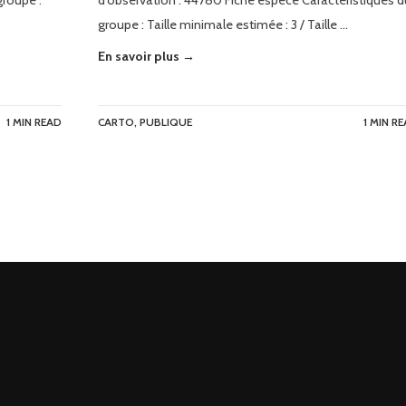
groupe :
d’observation : 44780 Fiche espèce Caractéristiques d
groupe : Taille minimale estimée : 3 / Taille …
En savoir plus →
1 MIN READ
CARTO
,
PUBLIQUE
1 MIN R