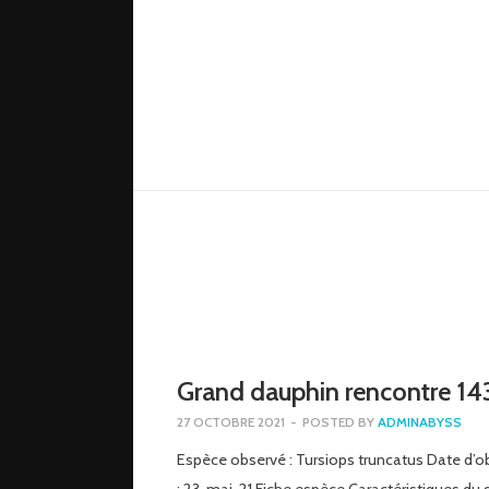
Grand dauphin rencontre 14
27 OCTOBRE 2021
-
POSTED BY
ADMINABYSS
Espèce observé : Tursiops truncatus Date d’o