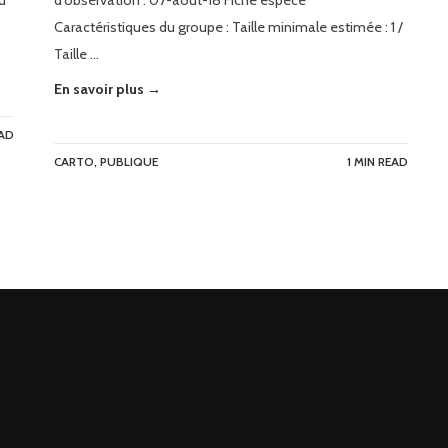
u
d’observation : 07-août-18 Fiche espèce
Caractéristiques du groupe : Taille minimale estimée : 1 /
Taille …
En savoir plus →
EAD
CARTO
,
PUBLIQUE
1 MIN READ