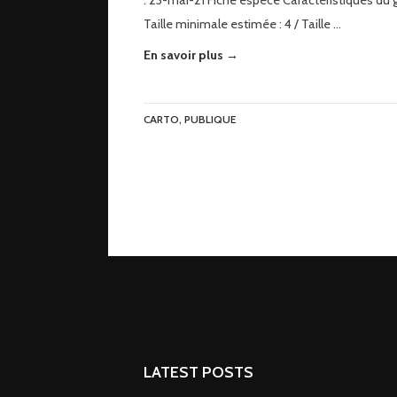
: 23-mai-21 Fiche espèce Caractéristiques du 
Taille minimale estimée : 4 / Taille …
En savoir plus →
CARTO
,
PUBLIQUE
LATEST POSTS