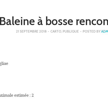
Baleine à bosse rencon
21 SEPTEMBRE 2018
-
CARTO
,
PUBLIQUE
-
POSTED BY
ADM
gliae
aximale estimée : 2